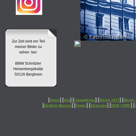
Zur Zeit sind ein Teil
meiner Bilder zu
sehen bei:
BMW Schnitzler
Heisenbergstraße
50126 Bergheim
[
] [
] [
] [
] [
Home
Vita
Fotogalerien
Werke 2017
Werke 
[
] [
] [
] [
] [
Medium Wasser
Papier
Infrarotes
NEW YORK