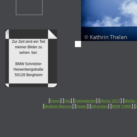
Zur Zeit sind ein Teil
meiner Bilder zu
sehen bei:
BMW Schnitzler
Heisenbergstraße
50126 Bergheim
[
] [
] [
] [
] [
Home
Vita
Fotogalerien
Werke 2017
Werke 
[
] [
] [
] [
] [
Medium Wasser
Papier
Infrarotes
NEW YORK