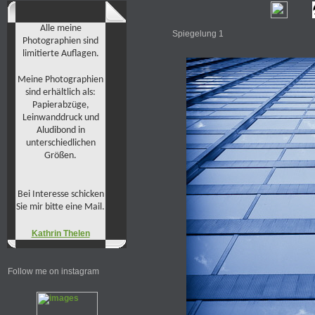
Alle meine
Spiegelung 1
Photographien sind
limitierte Auflagen.
Meine Photographien
sind erhältlich als:
Papierabzüge,
Leinwanddruck und
Aludibond in
unterschiedlichen
Größen.
Bei Interesse schicken
Sie mir bitte eine Mail.
Kathrin Thelen
Follow me on instagram